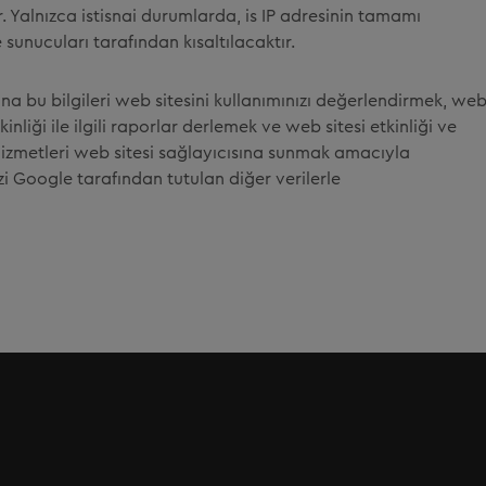
 Yalnızca istisnai durumlarda, is IP adresinin tamamı
unucuları tarafından kısaltılacaktır.
ına bu bilgileri web sitesini kullanımınızı değerlendirmek, we
inliği ile ilgili raporlar derlemek ve web sitesi etkinliği ve
r hizmetleri web sitesi sağlayıcısına sunmak amacıyla
zi Google tarafından tutulan diğer verilerle