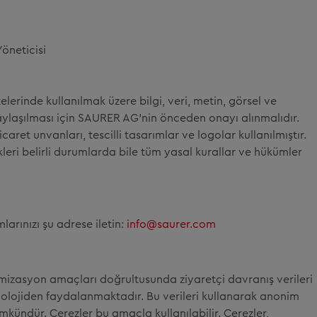
öneticisi
lerinde kullanılmak üzere bilgi, veri, metin, görsel ve
ylaşılması için SAURER AG'nin önceden onayı alınmalıdır.
caret unvanları, tescilli tasarımlar ve logolar kullanılmıştır.
eri belirli durumlarda bile tüm yasal kurallar ve hükümler
arınızı şu adrese iletin:
info@saurer.com
mizasyon amaçları doğrultusunda ziyaretçi davranış verileri
olojiden faydalanmaktadır. Bu verileri kullanarak anonim
mkündür. Çerezler bu amaçla kullanılabilir. Çerezler,