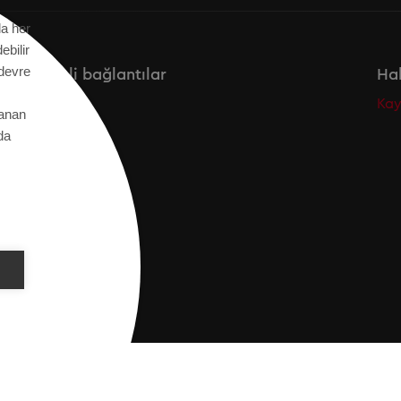
da her
ebilir
 devre
Önemli bağlantılar
Hab
Secos
Kay
tanan
Saurer
da
ON DECLARATION