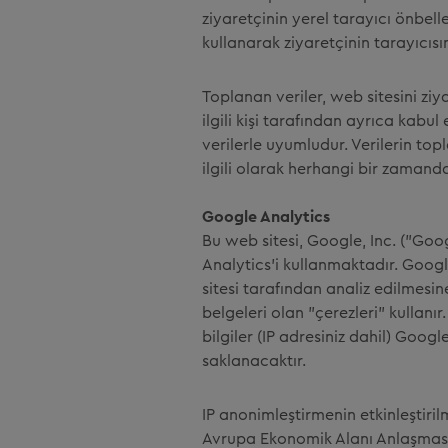
ziyaretçinin yerel tarayıcı önbell
kullanarak ziyaretçinin tarayıcı
Toplanan veriler, web sitesini ziy
ilgili kişi tarafından ayrıca kabul
verilerle uyumludur. Verilerin to
ilgili olarak herhangi bir zamanda 
Google Analytics
Bu web sitesi, Google, Inc. ("Goo
Analytics'i kullanmaktadır. Google
sitesi tarafından analiz edilmesin
belgeleri olan "çerezleri" kullanır
bilgiler (IP adresiniz dahil) Goog
saklanacaktır.
IP anonimleştirmenin etkinleştiril
Avrupa Ekonomik Alanı Anlaşması'n