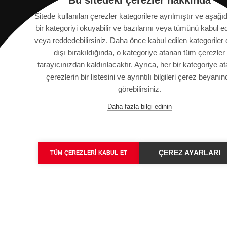
Bu sitedeki çerezler hakkında
Sitede kullanılan çerezler kategorilere ayrılmıştır ve aşağı
bir kategoriyi okuyabilir ve bazılarını veya tümünü kabul ed
veya reddedebilirsiniz. Daha önce kabul edilen kategoriler
Saurer Intelligent Technology AG
dışı bırakıldığında, o kategoriye atanan tüm çerezler
Textilstrasse 9
tarayıcınızdan kaldırılacaktır. Ayrıca, her bir kategoriye a
9320 Arbon, İsviçre
çerezlerin bir listesini ve ayrıntılı bilgileri çerez beyanın
görebilirsiniz.
info@saurer.com
Daha fazla bilgi edinin
ÇEREZ AYARLARI
TÜM ÇEREZLERI KABUL ET
ACADEMY
YASAL BILGILER
DATA PROTECTI