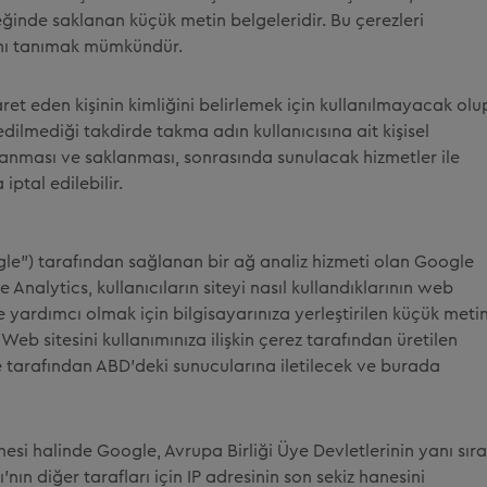
eğinde saklanan küçük metin belgeleridir. Bu çerezleri
sını tanımak mümkündür.
aret eden kişinin kimliğini belirlemek için kullanılmayacak olu
 edilmediği takdirde takma adın kullanıcısına ait kişisel
planması ve saklanması, sonrasında sunulacak hizmetler ile
iptal edilebilir.
gle") tarafından sağlanan bir ağ analiz hizmeti olan Google
 Analytics, kullanıcıların siteyi nasıl kullandıklarının web
e yardımcı olmak için bilgisayarınıza yerleştirilen küçük meti
. Web sitesini kullanımınıza ilişkin çerez tarafından üretilen
le tarafından ABD’deki sunucularına iletilecek ve burada
mesi halinde Google, Avrupa Birliği Üye Devletlerinin yanı sıra
ın diğer tarafları için IP adresinin son sekiz hanesini