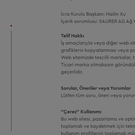
İcra Kurulu Başkanı: Hailin Xu
İçerik sorumlusu: SAURER AG Ağ Y
Telif Hakkı
İş amaçlarıyla veya diğer web site
grafiklerin kopyalanması veya pa
Web sitemizde tescilli markalar, ti
Ticari marka olmaksızın göründükl
geçerlidir.
Sorular, Öneriler veya Yorumlar
Lütfen tüm soru, öneri veya yoruml
"Çerez" Kullanımı
Bu web sitesi, pazarlama ve opti
toplamak ve kaydetmek için tekn
kullanım profillerini toplamak mü